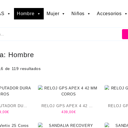
AS
Hombre
Mujer
Niños
Accesorios
ía:
Hombre
6 de 119 resultados
UTADOR DURA
RELOJ GPS APEX 4 42 MM
RELOJ GP
9,00
€
439,00
€
OROS
COROS