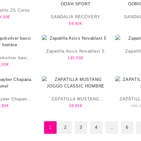
ertix 2S Coros
SANDALIA RECOVERY
SANDA
9,00
€
59,90
€
OOAH SPORT
OORI
Zapatilla Asics Novablast 5
Zapati
iksilver basic
145,00
€
,00
€
e hombre
hayber Chapana
ZAPATILLA MUSTANG
ZAPATIL
,95
€
39,95
€
185,
amel
JOGGO CLASSIC HOMBRE
1
2
3
4
…
6