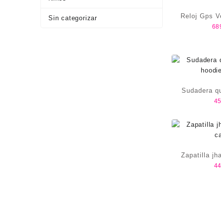
Reloj Gps V
Sin categorizar
68
Sudadera qu
45
hoodi
Zapatilla j
44
c