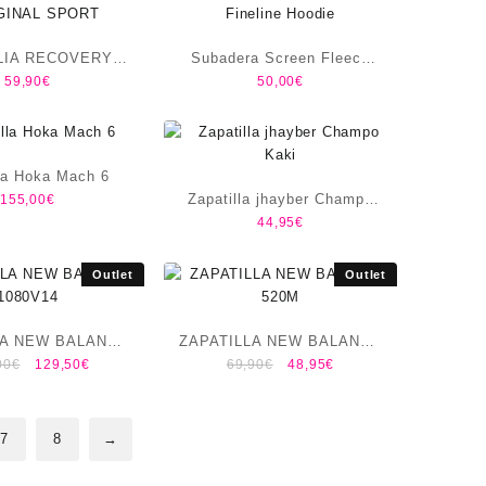
LIA RECOVERY
Subadera Screen Fleece
59,90
€
50,00
€
GINAL SPORT
Fineline Hoodie
lla Hoka Mach 6
Zapatilla jhayber Champo
155,00
€
44,95
€
Kaki
Outlet
Outlet
LA NEW BALANCE
ZAPATILLA NEW BALANCE
00
€
129,50
€
69,90
€
48,95
€
1080V14
520M
7
8
→