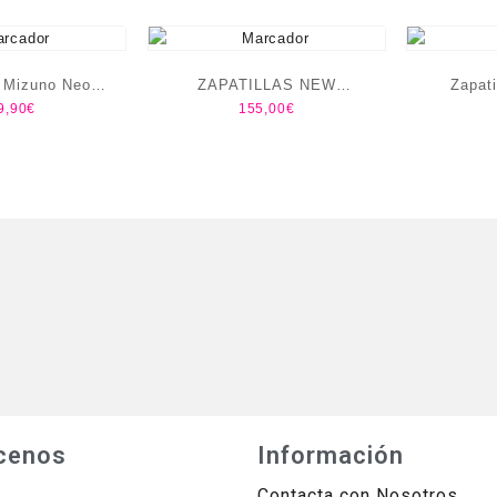
s Mizuno Neo
ZAPATILLAS NEW
Zapat
9,90
€
155,00
€
a Hombre
BALANCE FUELCELL
Bountif
REBEL V5
cenos
Información
Contacta con Nosotros