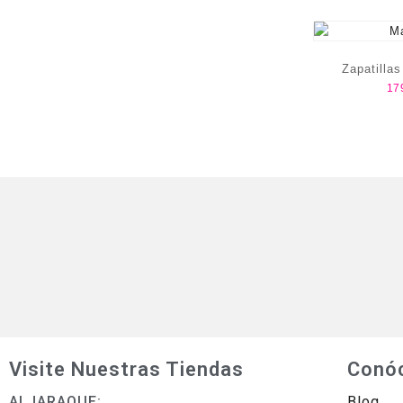
Zapatilla
17
Accer
Visite Nuestras Tiendas
Conó
ALJARAQUE:
Blog