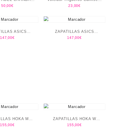
50,00
€
23,00
€
LEPE
FEMENINA
ILLAS ASICS
ZAPATILLAS ASICS
147,00
€
147,00
€
ABUCO 14
TRABUCO 14 MEN
ILLAS HOKA M
ZAPATILLAS HOKA W
155,00
€
155,00
€
LIFTON 10
CLIPTON 10