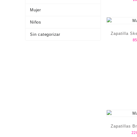
Mujer
Niños
Zapatilla Sk
Sin categorizar
85
Zapatillas B
22
E