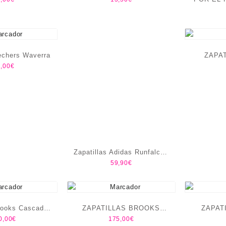
echers Waverra
ZAPAT
,00
€
TR
Zapatillas Adidas Runfalcon
59,90
€
5 Hombre
rooks Cascadia
ZAPATILLAS BROOKS
ZAPAT
0,00
€
175,00
€
lite
GLYCERIN 23 WOMEN´S
C