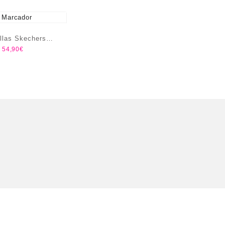
illas Skechers
54,90
€
ul – Quick Path