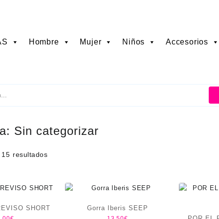
AS
Hombre
Mujer
Niños
Accesorios
ía:
Sin categorizar
 15 resultados
REVISO SHORT
Gorra Iberis SEEP
POR EL 
,00
€
13,50
€