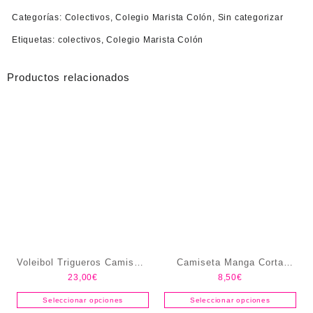
Categorías:
Colectivos
,
Colegio Marista Colón
,
Sin categorizar
Etiquetas:
colectivos
,
Colegio Marista Colón
Productos relacionados
Voleibol Trigueros Camiseta
Camiseta Manga Corta
23,00
€
8,50
€
FEMENINA
CEIP El Puntal
Seleccionar opciones
Seleccionar opciones