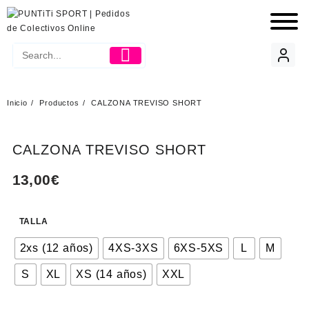
Inicio
Productos
CALZONA TREVISO SHORT
CALZONA TREVISO SHORT
13,00
€
TALLA
2xs (12 años)
4XS-3XS
6XS-5XS
L
M
S
XL
XS (14 años)
XXL