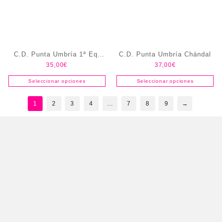
C.D. Punta Umbría 1ª Eq.
C.D. Punta Umbría Chándal
35,00
€
37,00
€
(Pack) portero
Seleccionar opciones
Seleccionar opciones
1
2
3
4
…
7
8
9
→