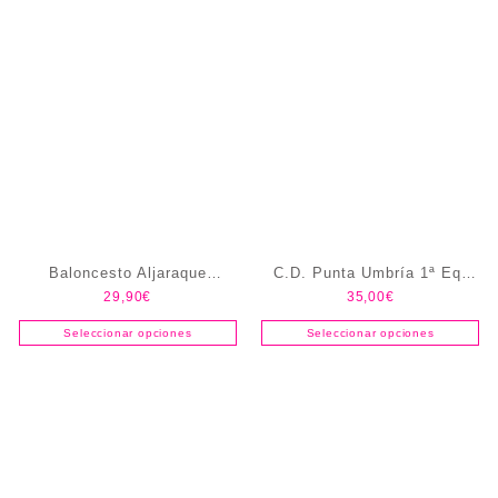
Baloncesto Aljaraque
C.D. Punta Umbría 1ª Eq.
29,90
€
35,00
€
Reversible
(Pack) Jugador
Seleccionar opciones
Seleccionar opciones