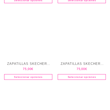
Seleccionar opciones
Seleccionar opciones
ZAPATILLAS SKECHERS
ZAPATILLAS SKECHERS
75,00
€
75,00
€
slip-ins Bobs Squad chaos
slip-ins Relaxed Fit Melson-
coronado
Seleccionar opciones
Seleccionar opciones