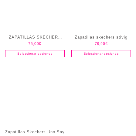
ZAPATILLAS SKECHERS
Zapatillas skechers stivig
75,00
€
79,90
€
SQUAD CHAOS SR-JASUL
MUJER
Seleccionar opciones
Seleccionar opciones
Zapatillas Skechers Uno Say