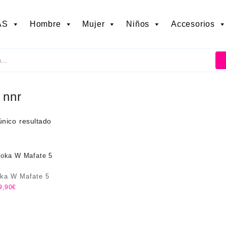
AS
Hombre
Mujer
Niños
Accesorios
:
nnr
único resultado
oka W Mafate 5
9,90
€