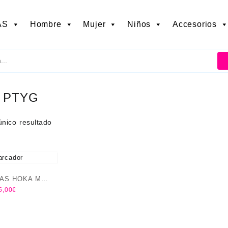
AS
Hombre
Mujer
Niños
Accesorios
:
PTYG
único resultado
LAS HOKA M
5,00
€
TON 10