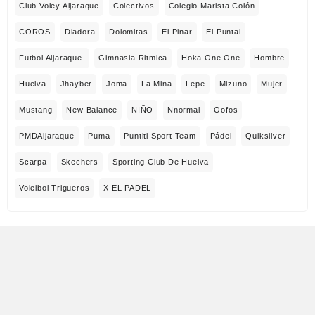
Club Voley Aljaraque
Colectivos
Colegio Marista Colón
COROS
Diadora
Dolomitas
El Pinar
El Puntal
Futbol Aljaraque.
Gimnasia Ritmica
Hoka One One
Hombre
Huelva
Jhayber
Joma
La Mina
Lepe
Mizuno
Mujer
Mustang
New Balance
NIÑO
Nnormal
Oofos
PMDAljaraque
Puma
Puntiti Sport Team
Pádel
Quiksilver
Scarpa
Skechers
Sporting Club De Huelva
Voleibol Trigueros
X EL PADEL