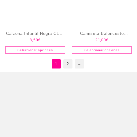
Calzona Infantil Negra CEIP
Camiseta Baloncesto
8,50
€
21,00
€
El Puntal
Maristas
Seleccionar opciones
Seleccionar opciones
1
2
→