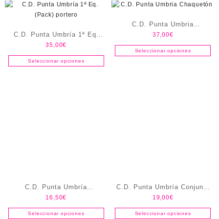
C.D. Punta Umbria
C.D. Punta Umbría 1ª Eq.
37,00
€
Chaquetón
35,00
€
(Pack) portero
Seleccionar opciones
Seleccionar opciones
C.D. Punta Umbría
C.D. Punta Umbría Conjunto
16,50
€
19,00
€
Chubasquero / Cortavientos
Paseo
Seleccionar opciones
Seleccionar opciones