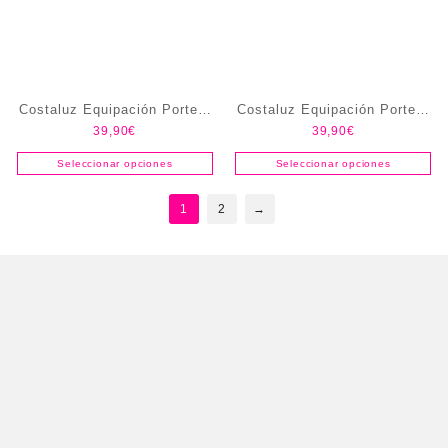
Costaluz Equipación Portero
Costaluz Equipación Portero
39,90
€
39,90
€
Negra
Rosa
Seleccionar opciones
Seleccionar opciones
1
2
→