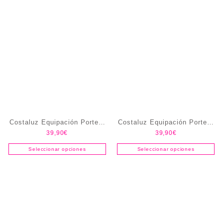
Costaluz Equipación Portero
Costaluz Equipación Portero
39,90
€
39,90
€
Amarilla
Azul
Seleccionar opciones
Seleccionar opciones