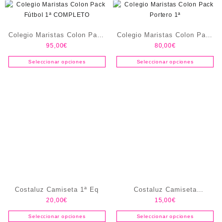
Colegio Maristas Colon Pack
Colegio Maristas Colon Pack
95,00
€
80,00
€
Fútbol 1ª COMPLETO
Portero 1ª
Seleccionar opciones
Seleccionar opciones
Costaluz Camiseta 1ª Eq
Costaluz Camiseta
20,00
€
15,00
€
Entrenamiento 26/27
Seleccionar opciones
Seleccionar opciones