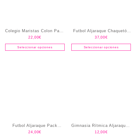
Colegio Maristas Colon Pack
Futbol Aljaraque Chaquetón
22,00
€
37,00
€
Entrenamiento Fútbol
Nepal
Seleccionar opciones
Seleccionar opciones
Futbol Aljaraque Pack
Gimnasia Rítmica Aljaraque -
24,00
€
12,00
€
Entrenamiento
Corrales Malla