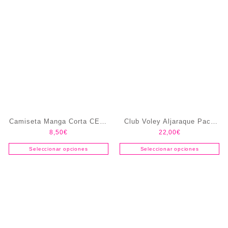
Camiseta Manga Corta CEIP
Club Voley Aljaraque Pack
8,50
€
22,00
€
El Puntal
Entrenamiento
Seleccionar opciones
Seleccionar opciones