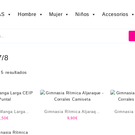
AS
Hombre
Mujer
Niños
Accesorios
7/8
 5 resultados
Manga Larga
Gimnasia Rítmica Aljaraque
Gimnasia 
,50
€
9,90
€
l Puntal
-Corrales Camiseta
-Corrale