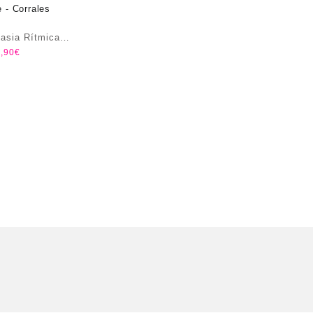
asia Rítmica
,90
€
e – Corrales