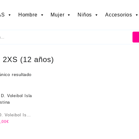
AS
Hombre
Mujer
Niños
Accesorios
:
2XS (12 años)
único resultado
. Voleibol Isla
,00
€
istina