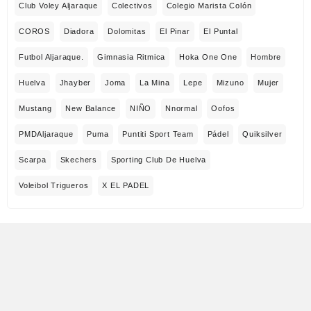
Club Voley Aljaraque
Colectivos
Colegio Marista Colón
COROS
Diadora
Dolomitas
El Pinar
El Puntal
Futbol Aljaraque.
Gimnasia Ritmica
Hoka One One
Hombre
Huelva
Jhayber
Joma
La Mina
Lepe
Mizuno
Mujer
Mustang
New Balance
NIÑO
Nnormal
Oofos
PMDAljaraque
Puma
Puntiti Sport Team
Pádel
Quiksilver
Scarpa
Skechers
Sporting Club De Huelva
Voleibol Trigueros
X EL PADEL