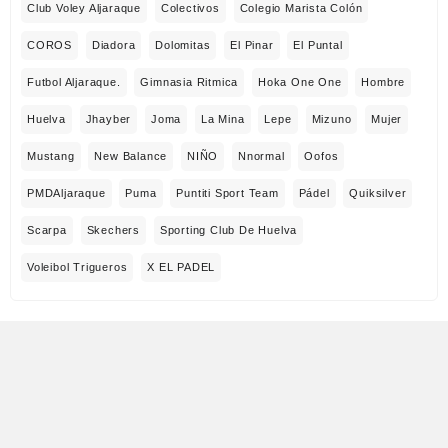
Club Voley Aljaraque
Colectivos
Colegio Marista Colón
COROS
Diadora
Dolomitas
El Pinar
El Puntal
Futbol Aljaraque.
Gimnasia Ritmica
Hoka One One
Hombre
Huelva
Jhayber
Joma
La Mina
Lepe
Mizuno
Mujer
Mustang
New Balance
NIÑO
Nnormal
Oofos
PMDAljaraque
Puma
Puntiti Sport Team
Pádel
Quiksilver
Scarpa
Skechers
Sporting Club De Huelva
Voleibol Trigueros
X EL PADEL