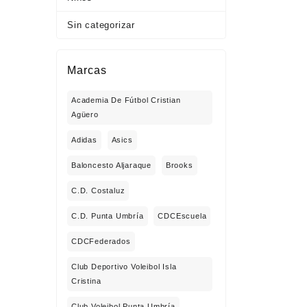
Sin categorizar
Marcas
Academia De Fútbol Cristian
Agüero
Adidas
Asics
Baloncesto Aljaraque
Brooks
C.D. Costaluz
C.D. Punta Umbría
CDCEscuela
CDCFederados
Club Deportivo Voleibol Isla
Cristina
Club Voleibol Punta Umbría