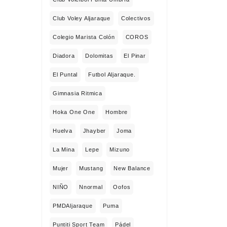
Club Voley Aljaraque
Colectivos
Colegio Marista Colón
COROS
Diadora
Dolomitas
El Pinar
El Puntal
Futbol Aljaraque.
Gimnasia Ritmica
Hoka One One
Hombre
Huelva
Jhayber
Joma
La Mina
Lepe
Mizuno
Mujer
Mustang
New Balance
NIÑO
Nnormal
Oofos
PMDAljaraque
Puma
Puntiti Sport Team
Pádel