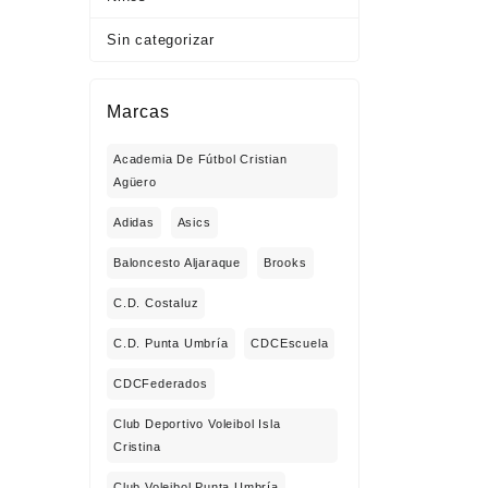
Sin categorizar
Marcas
Academia De Fútbol Cristian
Agüero
Adidas
Asics
Baloncesto Aljaraque
Brooks
C.D. Costaluz
C.D. Punta Umbría
CDCEscuela
CDCFederados
Club Deportivo Voleibol Isla
Cristina
Club Voleibol Punta Umbría