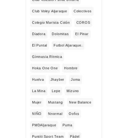
Club Voley Aljaraque
Colectivos
Colegio Marista Colón
COROS
Diadora
Dolomitas
El Pinar
El Puntal
Futbol Aljaraque.
Gimnasia Ritmica
Hoka One One
Hombre
Huelva
Jhayber
Joma
La Mina
Lepe
Mizuno
Mujer
Mustang
New Balance
NIÑO
Nnormal
Oofos
PMDAljaraque
Puma
Puntiti Sport Team
Pádel