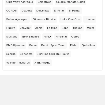
Club Voley Aljaraque
Colectivos
Colegio Marista Colón
COROS
Diadora
Dolomitas
El Pinar
El Puntal
Futbol Aljaraque.
Gimnasia Ritmica
Hoka One One
Hombre
Huelva
Jhayber
Joma
La Mina
Lepe
Mizuno
Mujer
Mustang
New Balance
NIÑO
Nnormal
Oofos
PMDAljaraque
Puma
Puntiti Sport Team
Pádel
Quiksilver
Scarpa
Skechers
Sporting Club De Huelva
Voleibol Trigueros
X EL PADEL