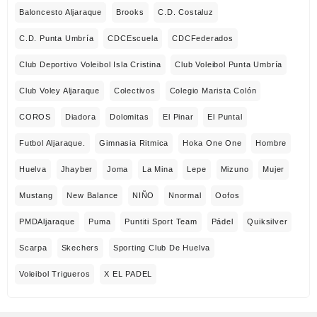
Baloncesto Aljaraque
Brooks
C.D. Costaluz
C.D. Punta Umbría
CDCEscuela
CDCFederados
Club Deportivo Voleibol Isla Cristina
Club Voleibol Punta Umbría
Club Voley Aljaraque
Colectivos
Colegio Marista Colón
COROS
Diadora
Dolomitas
El Pinar
El Puntal
Futbol Aljaraque.
Gimnasia Ritmica
Hoka One One
Hombre
Huelva
Jhayber
Joma
La Mina
Lepe
Mizuno
Mujer
Mustang
New Balance
NIÑO
Nnormal
Oofos
PMDAljaraque
Puma
Puntiti Sport Team
Pádel
Quiksilver
Scarpa
Skechers
Sporting Club De Huelva
Voleibol Trigueros
X EL PADEL