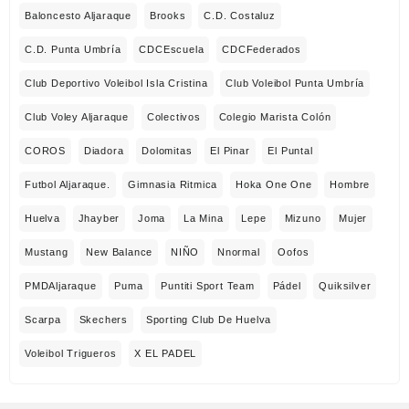
Baloncesto Aljaraque
Brooks
C.D. Costaluz
C.D. Punta Umbría
CDCEscuela
CDCFederados
Club Deportivo Voleibol Isla Cristina
Club Voleibol Punta Umbría
Club Voley Aljaraque
Colectivos
Colegio Marista Colón
COROS
Diadora
Dolomitas
El Pinar
El Puntal
Futbol Aljaraque.
Gimnasia Ritmica
Hoka One One
Hombre
Huelva
Jhayber
Joma
La Mina
Lepe
Mizuno
Mujer
Mustang
New Balance
NIÑO
Nnormal
Oofos
PMDAljaraque
Puma
Puntiti Sport Team
Pádel
Quiksilver
Scarpa
Skechers
Sporting Club De Huelva
Voleibol Trigueros
X EL PADEL