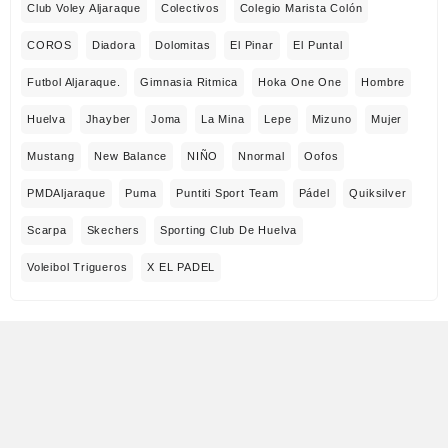
Club Voley Aljaraque
Colectivos
Colegio Marista Colón
COROS
Diadora
Dolomitas
El Pinar
El Puntal
Futbol Aljaraque.
Gimnasia Ritmica
Hoka One One
Hombre
Huelva
Jhayber
Joma
La Mina
Lepe
Mizuno
Mujer
Mustang
New Balance
NIÑO
Nnormal
Oofos
PMDAljaraque
Puma
Puntiti Sport Team
Pádel
Quiksilver
Scarpa
Skechers
Sporting Club De Huelva
Voleibol Trigueros
X EL PADEL