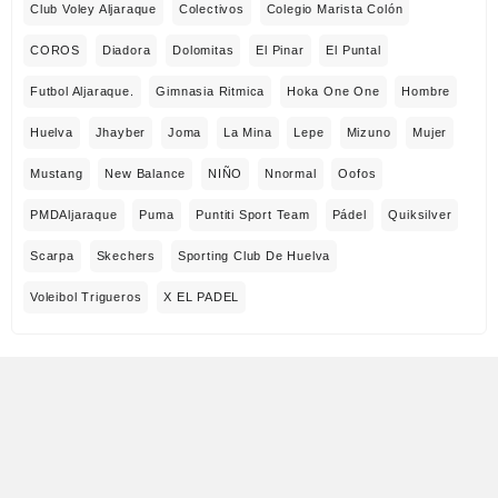
Club Voley Aljaraque
Colectivos
Colegio Marista Colón
COROS
Diadora
Dolomitas
El Pinar
El Puntal
Futbol Aljaraque.
Gimnasia Ritmica
Hoka One One
Hombre
Huelva
Jhayber
Joma
La Mina
Lepe
Mizuno
Mujer
Mustang
New Balance
NIÑO
Nnormal
Oofos
PMDAljaraque
Puma
Puntiti Sport Team
Pádel
Quiksilver
Scarpa
Skechers
Sporting Club De Huelva
Voleibol Trigueros
X EL PADEL