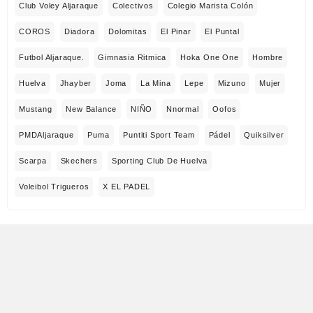
Club Voley Aljaraque
Colectivos
Colegio Marista Colón
COROS
Diadora
Dolomitas
El Pinar
El Puntal
Futbol Aljaraque.
Gimnasia Ritmica
Hoka One One
Hombre
Huelva
Jhayber
Joma
La Mina
Lepe
Mizuno
Mujer
Mustang
New Balance
NIÑO
Nnormal
Oofos
PMDAljaraque
Puma
Puntiti Sport Team
Pádel
Quiksilver
Scarpa
Skechers
Sporting Club De Huelva
Voleibol Trigueros
X EL PADEL