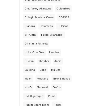
Club Voley Aljaraque
Colectivos
Colegio Marista Colón
COROS
Diadora
Dolomitas
El Pinar
El Puntal
Futbol Aljaraque.
Gimnasia Ritmica
Hoka One One
Hombre
Huelva
Jhayber
Joma
La Mina
Lepe
Mizuno
Mujer
Mustang
New Balance
NIÑO
Nnormal
Oofos
PMDAljaraque
Puma
Puntiti Sport Team
Pádel