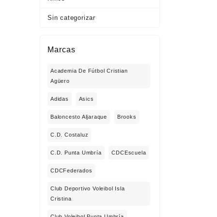
Sin categorizar
Marcas
Academia De Fútbol Cristian
Agüero
Adidas
Asics
Baloncesto Aljaraque
Brooks
C.D. Costaluz
C.D. Punta Umbría
CDCEscuela
CDCFederados
Club Deportivo Voleibol Isla
Cristina
Club Voleibol Punta Umbría