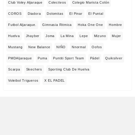
Club Voley Aljaraque
Colectivos
Colegio Marista Colón
COROS
Diadora
Dolomitas
El Pinar
El Puntal
Futbol Aljaraque.
Gimnasia Ritmica
Hoka One One
Hombre
Huelva
Jhayber
Joma
La Mina
Lepe
Mizuno
Mujer
Mustang
New Balance
NIÑO
Nnormal
Oofos
PMDAljaraque
Puma
Puntiti Sport Team
Pádel
Quiksilver
Scarpa
Skechers
Sporting Club De Huelva
Voleibol Trigueros
X EL PADEL