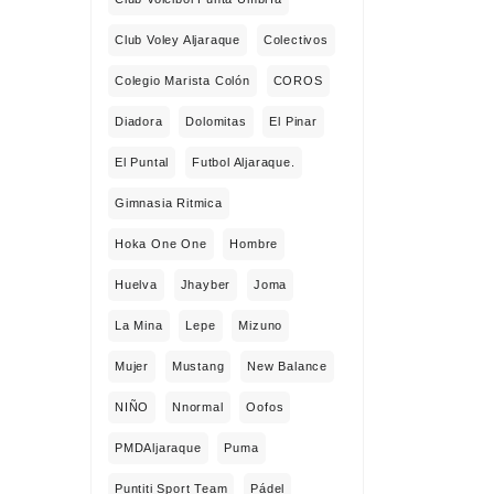
Club Voley Aljaraque
Colectivos
Colegio Marista Colón
COROS
Diadora
Dolomitas
El Pinar
El Puntal
Futbol Aljaraque.
Gimnasia Ritmica
Hoka One One
Hombre
Huelva
Jhayber
Joma
La Mina
Lepe
Mizuno
Mujer
Mustang
New Balance
NIÑO
Nnormal
Oofos
PMDAljaraque
Puma
Puntiti Sport Team
Pádel