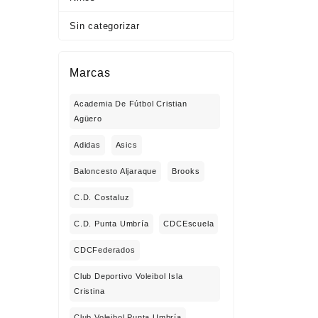
Sin categorizar
Marcas
Academia De Fútbol Cristian
Agüero
Adidas
Asics
Baloncesto Aljaraque
Brooks
C.D. Costaluz
C.D. Punta Umbría
CDCEscuela
CDCFederados
Club Deportivo Voleibol Isla
Cristina
Club Voleibol Punta Umbría