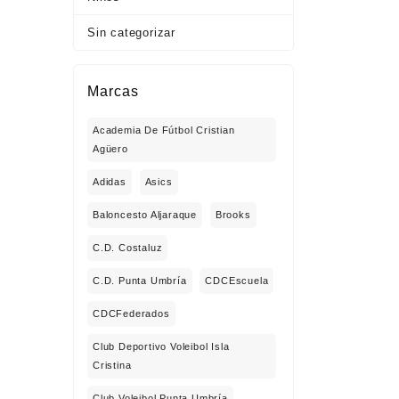
Sin categorizar
Marcas
Academia De Fútbol Cristian
Agüero
Adidas
Asics
Baloncesto Aljaraque
Brooks
C.D. Costaluz
C.D. Punta Umbría
CDCEscuela
CDCFederados
Club Deportivo Voleibol Isla
Cristina
Club Voleibol Punta Umbría