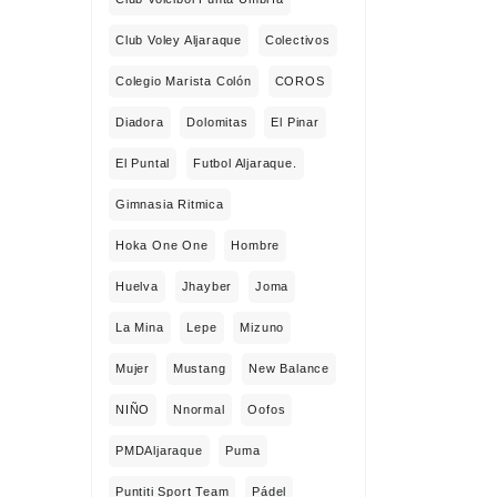
Club Voley Aljaraque
Colectivos
Colegio Marista Colón
COROS
Diadora
Dolomitas
El Pinar
El Puntal
Futbol Aljaraque.
Gimnasia Ritmica
Hoka One One
Hombre
Huelva
Jhayber
Joma
La Mina
Lepe
Mizuno
Mujer
Mustang
New Balance
NIÑO
Nnormal
Oofos
PMDAljaraque
Puma
Puntiti Sport Team
Pádel