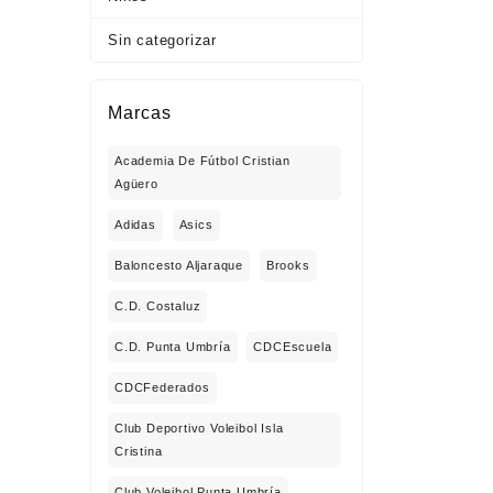
Sin categorizar
Marcas
Academia De Fútbol Cristian
Agüero
Adidas
Asics
Baloncesto Aljaraque
Brooks
C.D. Costaluz
C.D. Punta Umbría
CDCEscuela
CDCFederados
Club Deportivo Voleibol Isla
Cristina
Club Voleibol Punta Umbría