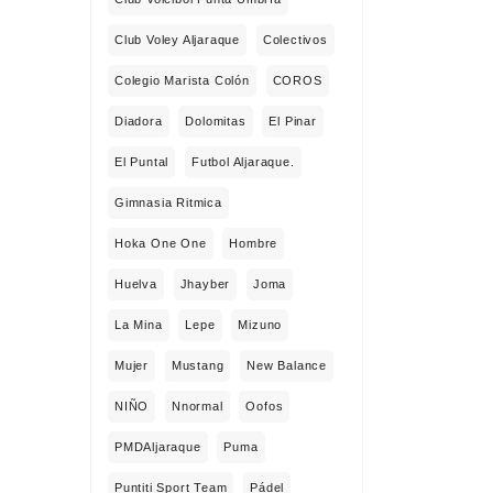
Club Voley Aljaraque
Colectivos
Colegio Marista Colón
COROS
Diadora
Dolomitas
El Pinar
El Puntal
Futbol Aljaraque.
Gimnasia Ritmica
Hoka One One
Hombre
Huelva
Jhayber
Joma
La Mina
Lepe
Mizuno
Mujer
Mustang
New Balance
NIÑO
Nnormal
Oofos
PMDAljaraque
Puma
Puntiti Sport Team
Pádel