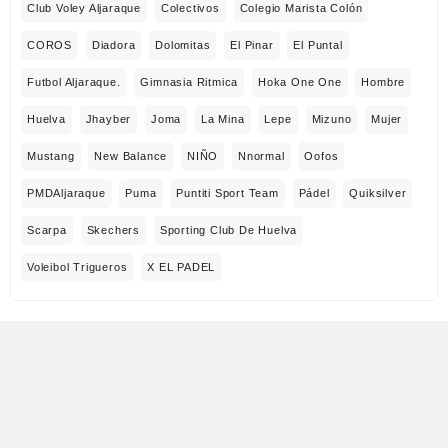
Club Voley Aljaraque
Colectivos
Colegio Marista Colón
COROS
Diadora
Dolomitas
El Pinar
El Puntal
Futbol Aljaraque.
Gimnasia Ritmica
Hoka One One
Hombre
Huelva
Jhayber
Joma
La Mina
Lepe
Mizuno
Mujer
Mustang
New Balance
NIÑO
Nnormal
Oofos
PMDAljaraque
Puma
Puntiti Sport Team
Pádel
Quiksilver
Scarpa
Skechers
Sporting Club De Huelva
Voleibol Trigueros
X EL PADEL