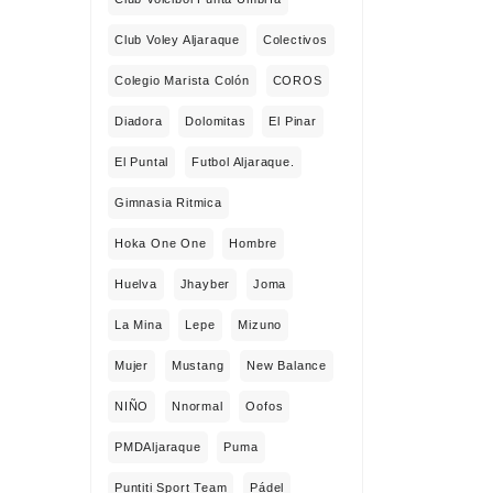
Club Voley Aljaraque
Colectivos
Colegio Marista Colón
COROS
Diadora
Dolomitas
El Pinar
El Puntal
Futbol Aljaraque.
Gimnasia Ritmica
Hoka One One
Hombre
Huelva
Jhayber
Joma
La Mina
Lepe
Mizuno
Mujer
Mustang
New Balance
NIÑO
Nnormal
Oofos
PMDAljaraque
Puma
Puntiti Sport Team
Pádel