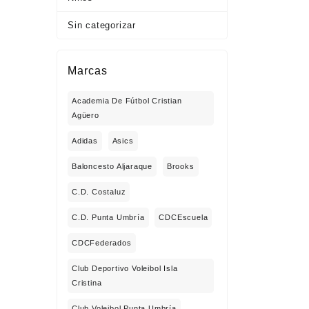
Sin categorizar
Marcas
Academia De Fútbol Cristian
Agüero
Adidas
Asics
Baloncesto Aljaraque
Brooks
C.D. Costaluz
C.D. Punta Umbría
CDCEscuela
CDCFederados
Club Deportivo Voleibol Isla
Cristina
Club Voleibol Punta Umbría