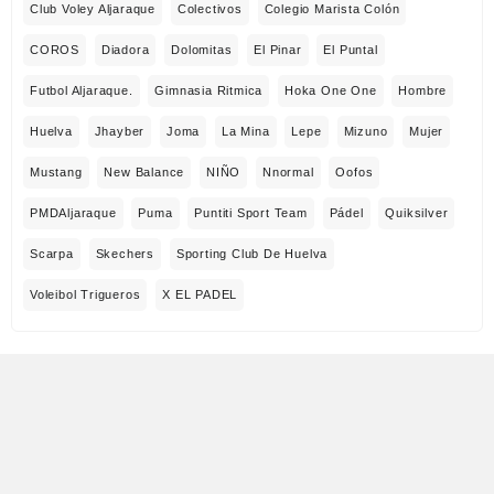
Club Voley Aljaraque
Colectivos
Colegio Marista Colón
COROS
Diadora
Dolomitas
El Pinar
El Puntal
Futbol Aljaraque.
Gimnasia Ritmica
Hoka One One
Hombre
Huelva
Jhayber
Joma
La Mina
Lepe
Mizuno
Mujer
Mustang
New Balance
NIÑO
Nnormal
Oofos
PMDAljaraque
Puma
Puntiti Sport Team
Pádel
Quiksilver
Scarpa
Skechers
Sporting Club De Huelva
Voleibol Trigueros
X EL PADEL