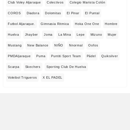
Club Voley Aljaraque
Colectivos
Colegio Marista Colón
COROS
Diadora
Dolomitas
El Pinar
El Puntal
Futbol Aljaraque.
Gimnasia Ritmica
Hoka One One
Hombre
Huelva
Jhayber
Joma
La Mina
Lepe
Mizuno
Mujer
Mustang
New Balance
NIÑO
Nnormal
Oofos
PMDAljaraque
Puma
Puntiti Sport Team
Pádel
Quiksilver
Scarpa
Skechers
Sporting Club De Huelva
Voleibol Trigueros
X EL PADEL