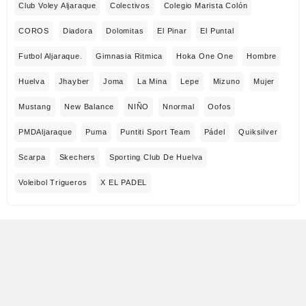
Club Voley Aljaraque
Colectivos
Colegio Marista Colón
COROS
Diadora
Dolomitas
El Pinar
El Puntal
Futbol Aljaraque.
Gimnasia Ritmica
Hoka One One
Hombre
Huelva
Jhayber
Joma
La Mina
Lepe
Mizuno
Mujer
Mustang
New Balance
NIÑO
Nnormal
Oofos
PMDAljaraque
Puma
Puntiti Sport Team
Pádel
Quiksilver
Scarpa
Skechers
Sporting Club De Huelva
Voleibol Trigueros
X EL PADEL