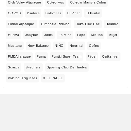
Club Voley Aljaraque
Colectivos
Colegio Marista Colón
COROS
Diadora
Dolomitas
El Pinar
El Puntal
Futbol Aljaraque.
Gimnasia Ritmica
Hoka One One
Hombre
Huelva
Jhayber
Joma
La Mina
Lepe
Mizuno
Mujer
Mustang
New Balance
NIÑO
Nnormal
Oofos
PMDAljaraque
Puma
Puntiti Sport Team
Pádel
Quiksilver
Scarpa
Skechers
Sporting Club De Huelva
Voleibol Trigueros
X EL PADEL