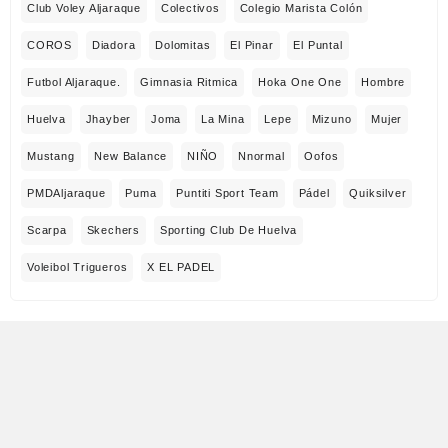
Club Voley Aljaraque
Colectivos
Colegio Marista Colón
COROS
Diadora
Dolomitas
El Pinar
El Puntal
Futbol Aljaraque.
Gimnasia Ritmica
Hoka One One
Hombre
Huelva
Jhayber
Joma
La Mina
Lepe
Mizuno
Mujer
Mustang
New Balance
NIÑO
Nnormal
Oofos
PMDAljaraque
Puma
Puntiti Sport Team
Pádel
Quiksilver
Scarpa
Skechers
Sporting Club De Huelva
Voleibol Trigueros
X EL PADEL