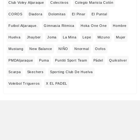
Club Voley Aljaraque
Colectivos
Colegio Marista Colón
COROS
Diadora
Dolomitas
El Pinar
El Puntal
Futbol Aljaraque.
Gimnasia Ritmica
Hoka One One
Hombre
Huelva
Jhayber
Joma
La Mina
Lepe
Mizuno
Mujer
Mustang
New Balance
NIÑO
Nnormal
Oofos
PMDAljaraque
Puma
Puntiti Sport Team
Pádel
Quiksilver
Scarpa
Skechers
Sporting Club De Huelva
Voleibol Trigueros
X EL PADEL