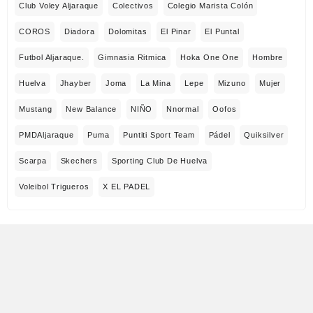
Club Voley Aljaraque
Colectivos
Colegio Marista Colón
COROS
Diadora
Dolomitas
El Pinar
El Puntal
Futbol Aljaraque.
Gimnasia Ritmica
Hoka One One
Hombre
Huelva
Jhayber
Joma
La Mina
Lepe
Mizuno
Mujer
Mustang
New Balance
NIÑO
Nnormal
Oofos
PMDAljaraque
Puma
Puntiti Sport Team
Pádel
Quiksilver
Scarpa
Skechers
Sporting Club De Huelva
Voleibol Trigueros
X EL PADEL