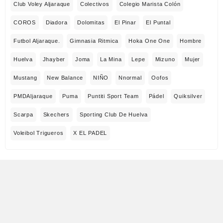
Club Voley Aljaraque
Colectivos
Colegio Marista Colón
COROS
Diadora
Dolomitas
El Pinar
El Puntal
Futbol Aljaraque.
Gimnasia Ritmica
Hoka One One
Hombre
Huelva
Jhayber
Joma
La Mina
Lepe
Mizuno
Mujer
Mustang
New Balance
NIÑO
Nnormal
Oofos
PMDAljaraque
Puma
Puntiti Sport Team
Pádel
Quiksilver
Scarpa
Skechers
Sporting Club De Huelva
Voleibol Trigueros
X EL PADEL