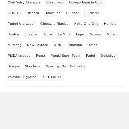
Club Voley Aljaraque
Colectivos
Colegio Marista Colón
COROS
Diadora
Dolomitas
El Pinar
El Puntal
Futbol Aljaraque.
Gimnasia Ritmica
Hoka One One
Hombre
Huelva
Jhayber
Joma
La Mina
Lepe
Mizuno
Mujer
Mustang
New Balance
NIÑO
Nnormal
Oofos
PMDAljaraque
Puma
Puntiti Sport Team
Pádel
Quiksilver
Scarpa
Skechers
Sporting Club De Huelva
Voleibol Trigueros
X EL PADEL