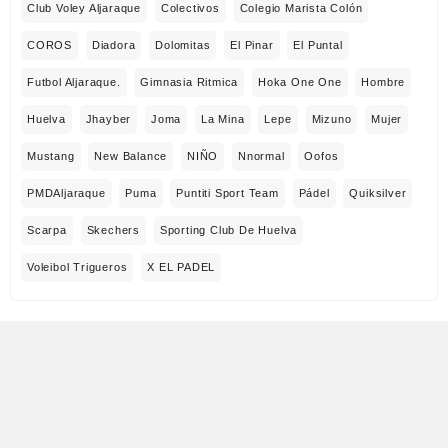
Club Voley Aljaraque
Colectivos
Colegio Marista Colón
COROS
Diadora
Dolomitas
El Pinar
El Puntal
Futbol Aljaraque.
Gimnasia Ritmica
Hoka One One
Hombre
Huelva
Jhayber
Joma
La Mina
Lepe
Mizuno
Mujer
Mustang
New Balance
NIÑO
Nnormal
Oofos
PMDAljaraque
Puma
Puntiti Sport Team
Pádel
Quiksilver
Scarpa
Skechers
Sporting Club De Huelva
Voleibol Trigueros
X EL PADEL