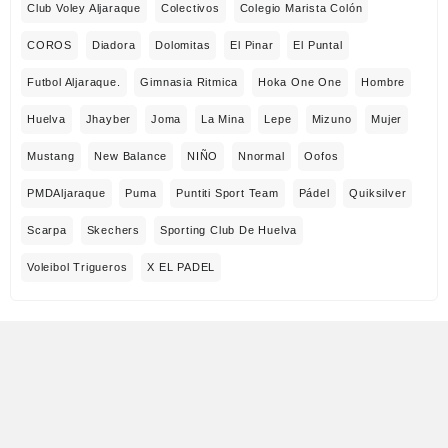
Club Voley Aljaraque
Colectivos
Colegio Marista Colón
COROS
Diadora
Dolomitas
El Pinar
El Puntal
Futbol Aljaraque.
Gimnasia Ritmica
Hoka One One
Hombre
Huelva
Jhayber
Joma
La Mina
Lepe
Mizuno
Mujer
Mustang
New Balance
NIÑO
Nnormal
Oofos
PMDAljaraque
Puma
Puntiti Sport Team
Pádel
Quiksilver
Scarpa
Skechers
Sporting Club De Huelva
Voleibol Trigueros
X EL PADEL