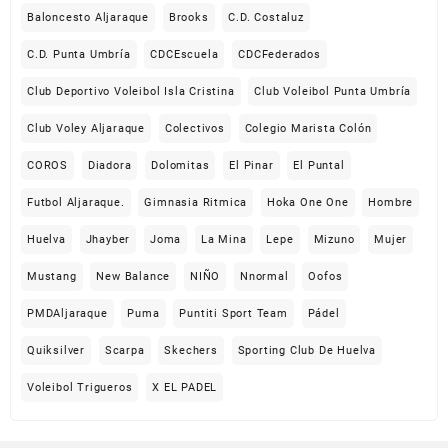
Baloncesto Aljaraque
Brooks
C.D. Costaluz
C.D. Punta Umbría
CDCEscuela
CDCFederados
Club Deportivo Voleibol Isla Cristina
Club Voleibol Punta Umbría
Club Voley Aljaraque
Colectivos
Colegio Marista Colón
COROS
Diadora
Dolomitas
El Pinar
El Puntal
Futbol Aljaraque.
Gimnasia Ritmica
Hoka One One
Hombre
Huelva
Jhayber
Joma
La Mina
Lepe
Mizuno
Mujer
Mustang
New Balance
NIÑO
Nnormal
Oofos
PMDAljaraque
Puma
Puntiti Sport Team
Pádel
Quiksilver
Scarpa
Skechers
Sporting Club De Huelva
Voleibol Trigueros
X EL PADEL