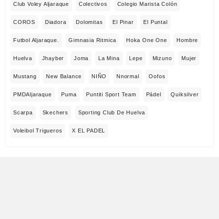
Club Voley Aljaraque
Colectivos
Colegio Marista Colón
COROS
Diadora
Dolomitas
El Pinar
El Puntal
Futbol Aljaraque.
Gimnasia Ritmica
Hoka One One
Hombre
Huelva
Jhayber
Joma
La Mina
Lepe
Mizuno
Mujer
Mustang
New Balance
NIÑO
Nnormal
Oofos
PMDAljaraque
Puma
Puntiti Sport Team
Pádel
Quiksilver
Scarpa
Skechers
Sporting Club De Huelva
Voleibol Trigueros
X EL PADEL