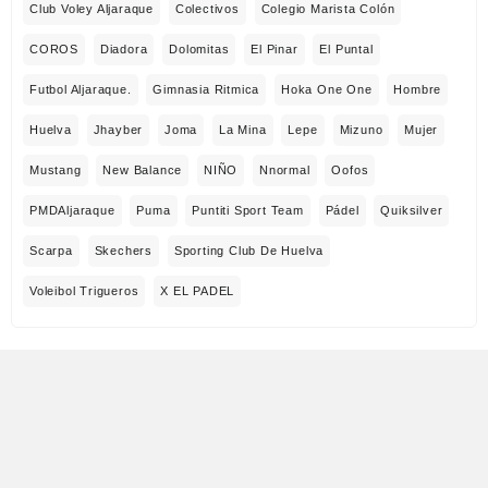
Club Voley Aljaraque
Colectivos
Colegio Marista Colón
COROS
Diadora
Dolomitas
El Pinar
El Puntal
Futbol Aljaraque.
Gimnasia Ritmica
Hoka One One
Hombre
Huelva
Jhayber
Joma
La Mina
Lepe
Mizuno
Mujer
Mustang
New Balance
NIÑO
Nnormal
Oofos
PMDAljaraque
Puma
Puntiti Sport Team
Pádel
Quiksilver
Scarpa
Skechers
Sporting Club De Huelva
Voleibol Trigueros
X EL PADEL