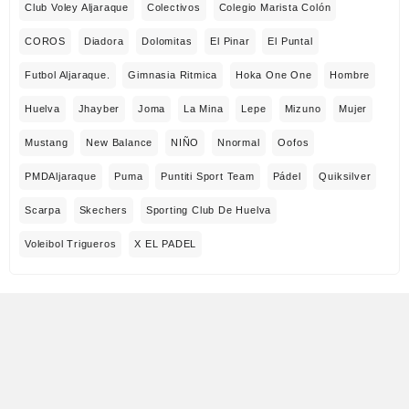
Club Voley Aljaraque
Colectivos
Colegio Marista Colón
COROS
Diadora
Dolomitas
El Pinar
El Puntal
Futbol Aljaraque.
Gimnasia Ritmica
Hoka One One
Hombre
Huelva
Jhayber
Joma
La Mina
Lepe
Mizuno
Mujer
Mustang
New Balance
NIÑO
Nnormal
Oofos
PMDAljaraque
Puma
Puntiti Sport Team
Pádel
Quiksilver
Scarpa
Skechers
Sporting Club De Huelva
Voleibol Trigueros
X EL PADEL