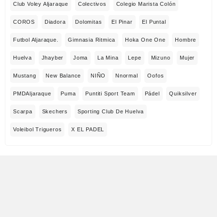
Club Voley Aljaraque
Colectivos
Colegio Marista Colón
COROS
Diadora
Dolomitas
El Pinar
El Puntal
Futbol Aljaraque.
Gimnasia Ritmica
Hoka One One
Hombre
Huelva
Jhayber
Joma
La Mina
Lepe
Mizuno
Mujer
Mustang
New Balance
NIÑO
Nnormal
Oofos
PMDAljaraque
Puma
Puntiti Sport Team
Pádel
Quiksilver
Scarpa
Skechers
Sporting Club De Huelva
Voleibol Trigueros
X EL PADEL