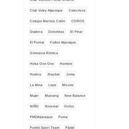
Club Voley Aljaraque
Colectivos
Colegio Marista Colón
COROS
Diadora
Dolomitas
El Pinar
El Puntal
Futbol Aljaraque.
Gimnasia Ritmica
Hoka One One
Hombre
Huelva
Jhayber
Joma
La Mina
Lepe
Mizuno
Mujer
Mustang
New Balance
NIÑO
Nnormal
Oofos
PMDAljaraque
Puma
Puntiti Sport Team
Pádel