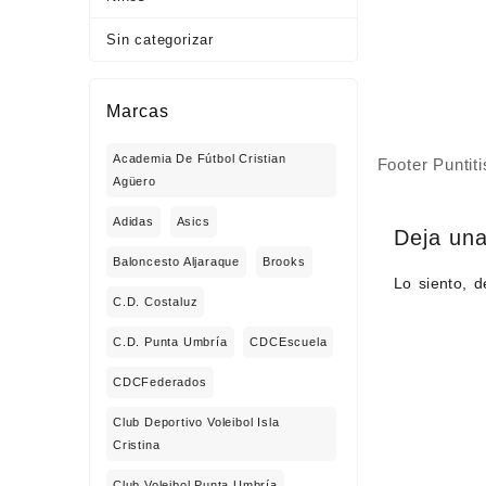
Sin categorizar
Marcas
Academia De Fútbol Cristian
Footer Puntiti
Agüero
Adidas
Asics
Deja una
Baloncesto Aljaraque
Brooks
Lo siento, 
C.D. Costaluz
C.D. Punta Umbría
CDCEscuela
CDCFederados
Club Deportivo Voleibol Isla
Cristina
Club Voleibol Punta Umbría