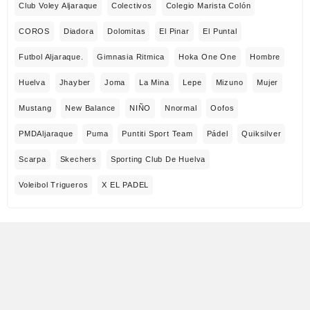
Club Voley Aljaraque
Colectivos
Colegio Marista Colón
COROS
Diadora
Dolomitas
El Pinar
El Puntal
Futbol Aljaraque.
Gimnasia Ritmica
Hoka One One
Hombre
Huelva
Jhayber
Joma
La Mina
Lepe
Mizuno
Mujer
Mustang
New Balance
NIÑO
Nnormal
Oofos
PMDAljaraque
Puma
Puntiti Sport Team
Pádel
Quiksilver
Scarpa
Skechers
Sporting Club De Huelva
Voleibol Trigueros
X EL PADEL