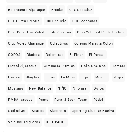
Baloncesto Aljaraque
Brooks
C.D. Costaluz
C.D. Punta Umbría
CDCEscuela
CDCFederados
Club Deportivo Voleibol Isla Cristina
Club Voleibol Punta Umbría
Club Voley Aljaraque
Colectivos
Colegio Marista Colón
COROS
Diadora
Dolomitas
El Pinar
El Puntal
Futbol Aljaraque.
Gimnasia Ritmica
Hoka One One
Hombre
Huelva
Jhayber
Joma
La Mina
Lepe
Mizuno
Mujer
Mustang
New Balance
NIÑO
Nnormal
Oofos
PMDAljaraque
Puma
Puntiti Sport Team
Pádel
Quiksilver
Scarpa
Skechers
Sporting Club De Huelva
Voleibol Trigueros
X EL PADEL