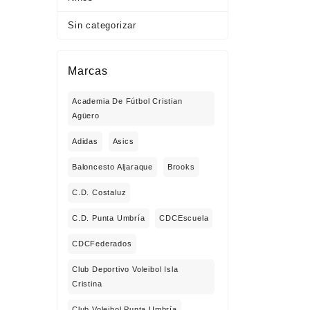
Sin categorizar
Marcas
Academia De Fútbol Cristian
Agüero
Adidas
Asics
Baloncesto Aljaraque
Brooks
C.D. Costaluz
C.D. Punta Umbría
CDCEscuela
CDCFederados
Club Deportivo Voleibol Isla
Cristina
Club Voleibol Punta Umbría