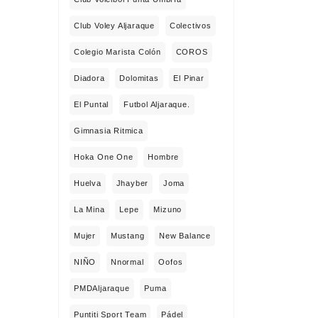
Club Voley Aljaraque
Colectivos
Colegio Marista Colón
COROS
Diadora
Dolomitas
El Pinar
El Puntal
Futbol Aljaraque.
Gimnasia Ritmica
Hoka One One
Hombre
Huelva
Jhayber
Joma
La Mina
Lepe
Mizuno
Mujer
Mustang
New Balance
NIÑO
Nnormal
Oofos
PMDAljaraque
Puma
Puntiti Sport Team
Pádel